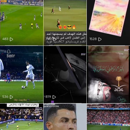
483
740
1528
536
819
962