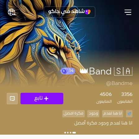
شاهد في جاكو
Band 🇸🇦👑
14
@Bandme
4506
3356
تابع
المُتابعون
المتابعون
انا هنا لعدم
وجود
فكرة افضل
انا هنا لعدم وجود فكرة أفضل