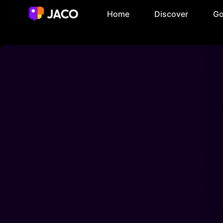
Home
Discover
Go