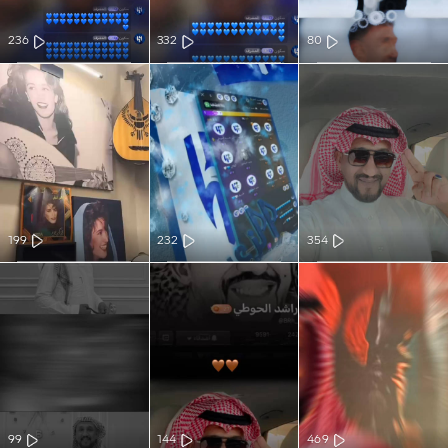
236
332
80
199
232
354
99
144
469