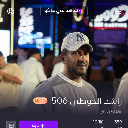
شاهد في جاكو
راشد الحوطي 506
@Rr506r
27
10.1K
559
تابع