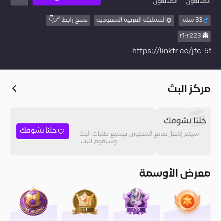
المُتابعون
المتابعون
33 سنة
المملكة العربية السعودية
نسخ رابط 🔗👇
👻 r1-r223
https://linktr.ee/jfc_5f
مركز البث
خلنا نشوفك
خلنا نشوفك
سيتم إشعار صانع المحتوى بجميع طلبات البث
وسيقوم البث.
معرض الأوسمة