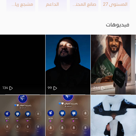
المستوى 27
صانع المحتوى
الداعم
مشجع رياضي
فيديوهات
134
99
244