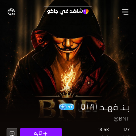
شاهد في جاكو
بـنـ فهـد 🇶🇦
@BNF
47
13.5K
177
تابع