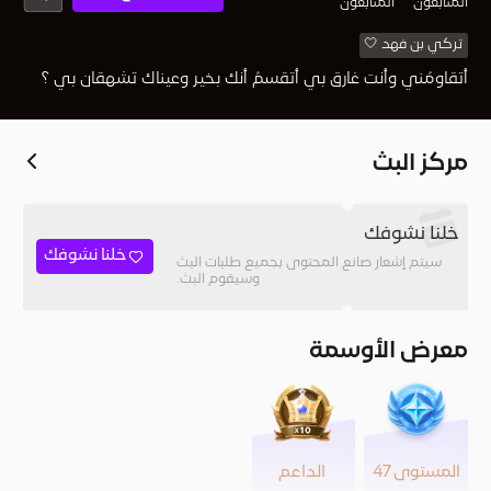
المُتابعون
المتابعون
تركي بن فهد 🤍
أتقاومُني وأنت غارق بي أتقسمُ أنك بخير وعيناك تشهقان بي ؟
مركز البث
خلنا نشوفك
خلنا نشوفك
سيتم إشعار صانع المحتوى بجميع طلبات البث
وسيقوم البث.
معرض الأوسمة
المستوى 47
الداعم