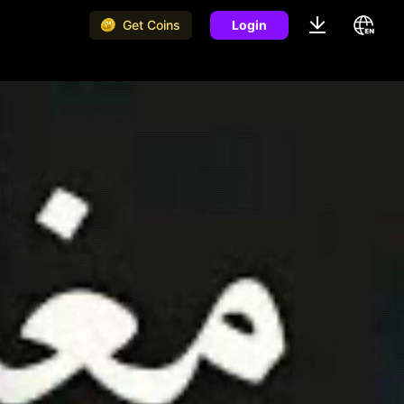
Get Coins
Login