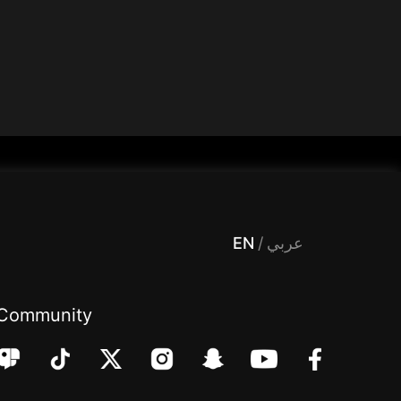
 Entertainment, filters , Audio , effects , guests , donation,مساحة,صوت,ترفيه,العاب,هدايا,بث مباشر ,تحديات,مباشر,جاكو,موسيقى,دعم بث
EN
/
عربي
Community