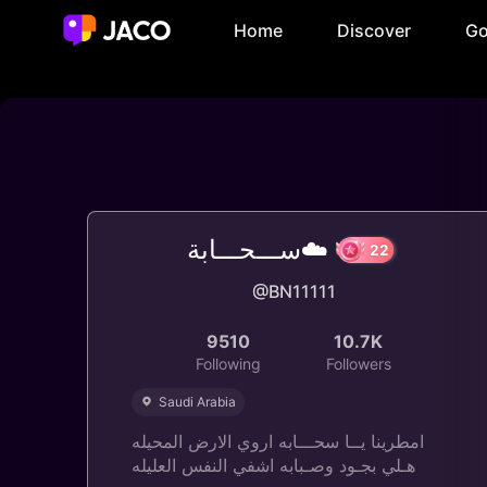
Home
Discover
Go
ســـحـــابة☁️
@BN11111
22
9510
10.7K
Following
Followers
Saudi Arabia
امطرينا يــا سحـــابه اروي الارض المحيله
هـلي بجـود وصـبابه اشفي النفس العليله