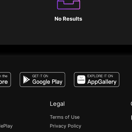
No Results
JACO, Live, PK, Live Streaming, Gift, Game,
Legal
Terms of Use
lePlay
Privacy Policy