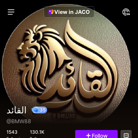
View in JACO
القائد
@BMW88
35
1543
130.1K
Follow