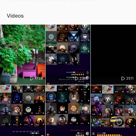
Videos
1738
2366
2511