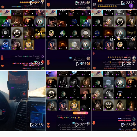
2199
2544
2349
2030
2159
2017
2158
2022
2376