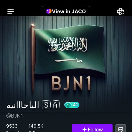
View in JACO
الباجااانية 🇸🇦
@BJN1
41
9533
149.5K
Follow