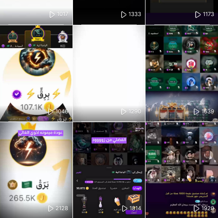
1017
1333
1173
1046
1290
1639
2128
1814
1920