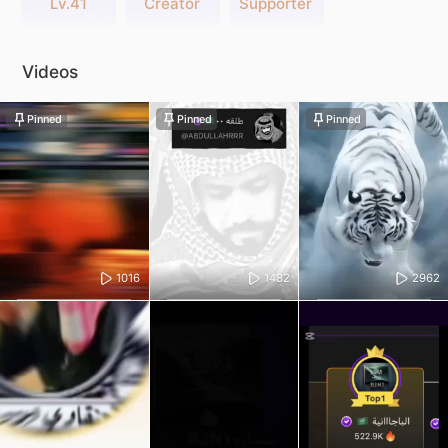
Lv.41
Creator
Supporter
Videos
Pinned
Pinned
Pinned
1016
1482
2962