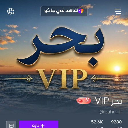
شاهد في جاكو
بحر VIP
@bahr__F
31
52.6K
9280
تابع