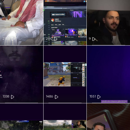
2185
200
9
1338
1486
1551