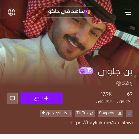
شاهد في جاكو
بن جلوي
15
@B2nj
17.9K
69
تابع
المُتابعون
المتابعون
Snapchat
TikTok
رابط الدونيشن ⬆️
https://heylink.me/bn.jalawi