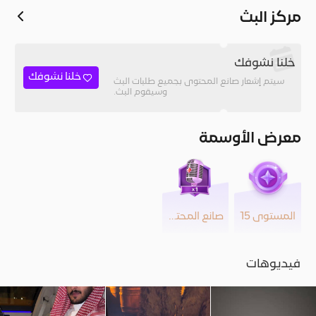
مركز البث
خلنا نشوفك
خلنا نشوفك
سيتم إشعار صانع المحتوى بجميع طلبات البث
وسيقوم البث.
معرض الأوسمة
المستوى 15
صانع المحتوى
فيديوهات