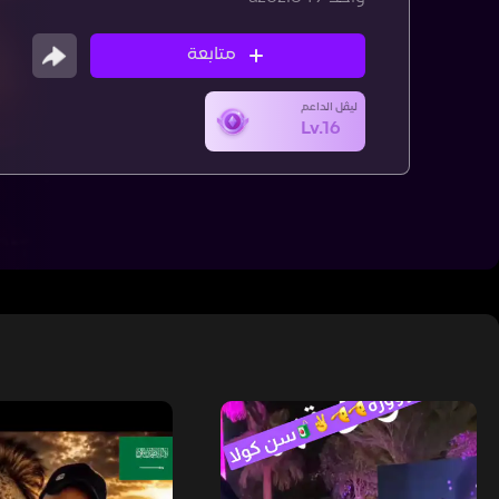
متابعة
ليڤل الداعم
Lv.16