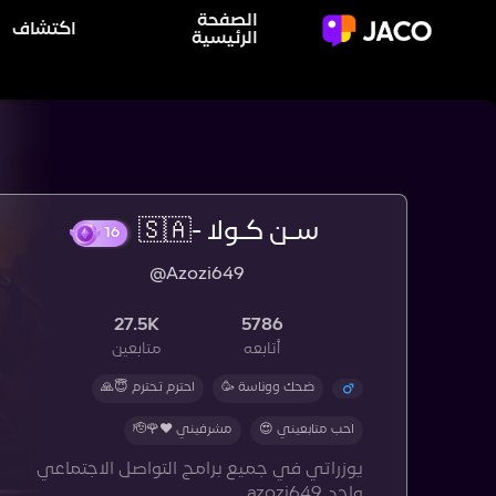
الصفحة
اكتشاف
الرئيسية
سـن كـولا -🇸🇦
16
@Azozi649
27.5K
5786
أتابعه
متابعين
ضحك ووناسة 🥳
احترم تحترم 😇🙏
احب متابعيني 😍
مشرفيني ❤️🌹🫡
يوزراتي في جميع برامج التواصل الاجتماعي
واحد azozi649