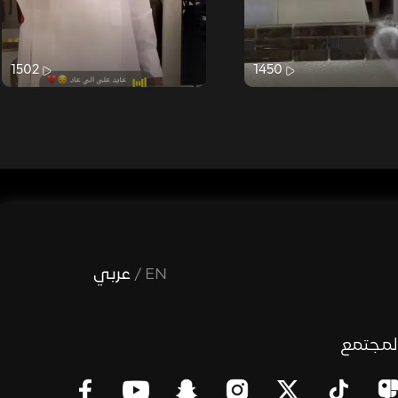
1502
1450
EN
/
عربي
لمجتمع