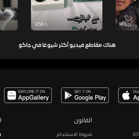
1258
905
هناك مقاطع فيديو أكثر شيوعًا في جاكو
مساحة,صوت,ترفيه,العاب,هدايا,بث مباشر ,تحديات,مباشر,جاكو,موسيقى,دعم بث
القانون
ا
شروط الاستخدام