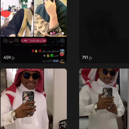
459
791