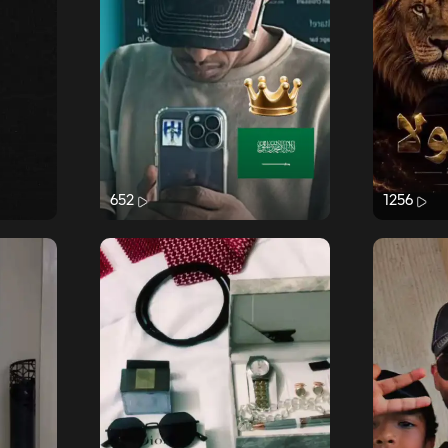
652
1256