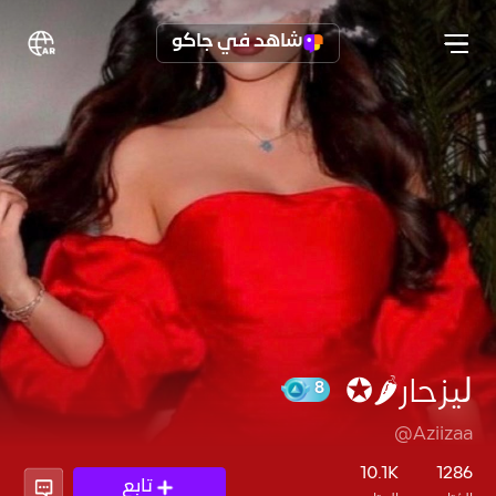
شاهد في جاكو
ڵيزحار🌶️✪
@Aziizaa
8
10.1K
1286
تابع