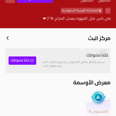
المُتابعون
المتابعون
المملكة العربية السعودية
في ناس مثل القهوه بتعدل المزاج ☕️"(:💋
مركز البث
خلنا نشوفك
خلنا نشوفك
سيتم إشعار صانع المحتوى بجميع طلبات البث
وسيقوم البث.
معرض الأوسمة
المستوى 8