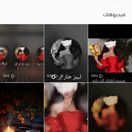
فيديوهات
1342
1616
1396