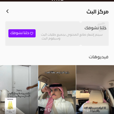
مركز البث
خلنا نشوفك
خلنا نشوفك
سيتم إشعار صانع المحتوى بجميع طلبات البث
وسيقوم البث.
فيديوهات
9705
8219
8844