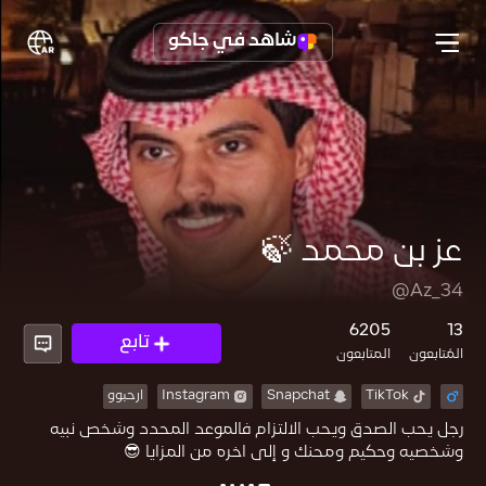
شاهد في جاكو
عز بن محمد 🍃
@Az_34
6205
13
تابع
المُتابعون
المتابعون
TikTok
Snapchat
Instagram
ارحبوو
رجل يحب الصدق ويحب الالتزام فالموعد المحدد وشخص نبيه
وشخصيه وحكيم ومحنك و إلى اخره من المزايا 😎