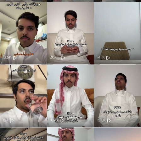
13.5K
20.6K
14.1K
12K
10.4K
15.3K