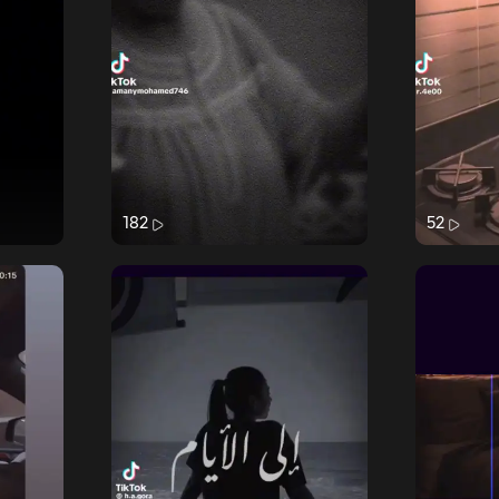
182
52