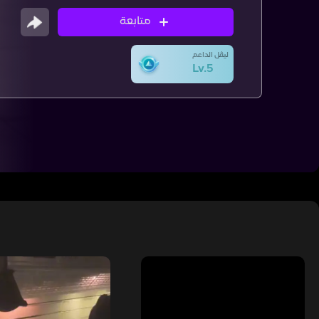
متابعة
ليڤل الداعم
Lv.5