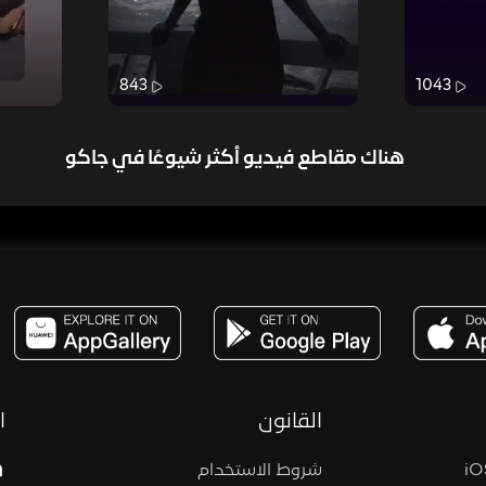
843
1043
هناك مقاطع فيديو أكثر شيوعًا في جاكو
مساحة,صوت,ترفيه,العاب,هدايا,بث مباشر ,تحديات,مباشر,جاكو,موسيقى,دعم بث
القانون
ا
شروط الاستخدام