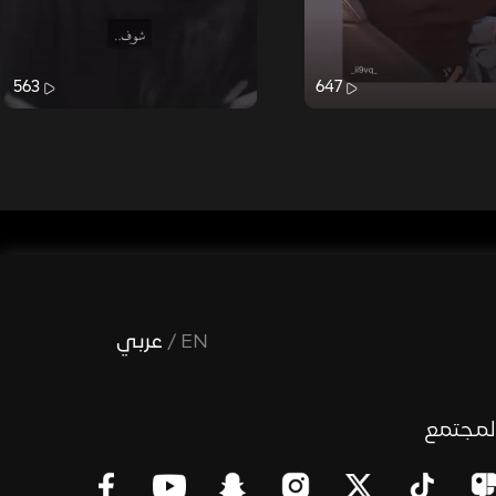
563
647
EN
/
عربي
لمجتمع