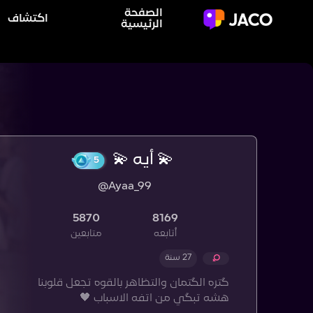
الصفحة
اكتشاف
الرئيسية
💫 أيه 💫
@Ayaa_99
5
5870
8169
أتابعه
متابعين
27 سنة
گتره الگتمان والتظاهر بالقوه تجعل قلوبنا
هشه تبگي من اتفه الاسباب 🖤