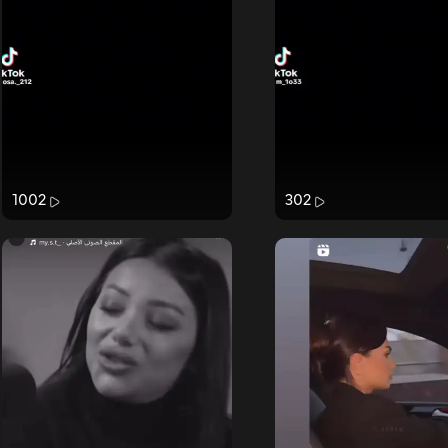
1002
302