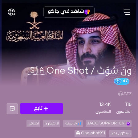
شاهد في جاكو
ونّ شُوّتْ / 🇸🇦One Shot
@Atz
13.4K
116
تابع
المُتابعون
المتابعون
JACO SUPPORTER
37 سنة
لا شيئ:؛
اطمئن
ستكون بخير
One_shot911 👻