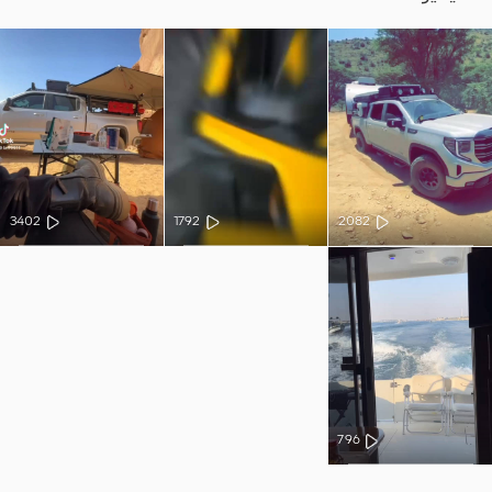
3402
1792
2082
796