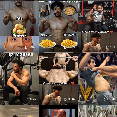
8992
13.7K
17K
11.9K
10.6K
10.2K