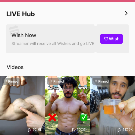
للتدريب ارسل مسج انستا 📨
LIVE Hub
Wish Now
Wish
Streamer will receive all Wishes and go LIVE
Videos
Pinned
Pinned
Pinned
92.6K
107.9K
117.9K