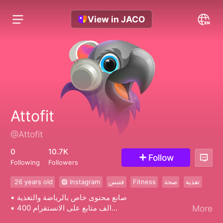
View in JACO
Attofit
@Attofit
0
10.7K
Follow
Following
Followers
26 years old
Instagram
فتنس
Fitness
صحة
تغذية
▪️ صانع محتوى خاص بالرياضة والتغذية
▪️ 400 الف متابع على الانستقرام
More
شكرا لكل من يدعمني ولو بكلمة طيبة ❤️