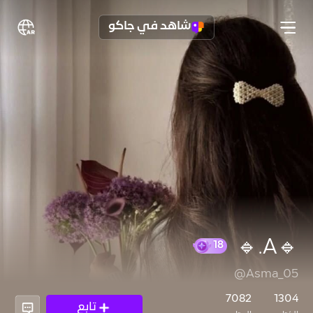
شاهد في جاكو
🔹A.🔹
@Asma_05
18
7082
1304
تابع