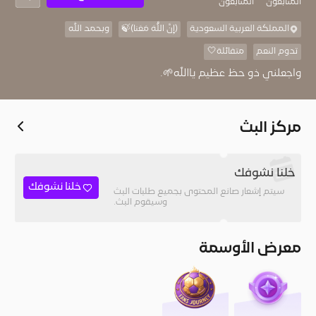
المُتابعون
المتابعون
المملكة العربية السعودية
﴿إِنَّ اللَّهَ مَعَنا﴾🍃
وبحمد الله
تدوم النعم
متفائلة🤍
واجعلني ذو حظ عظيم ياالله🌱.
مركز البث
خلنا نشوفك
خلنا نشوفك
سيتم إشعار صانع المحتوى بجميع طلبات البث
وسيقوم البث.
معرض الأوسمة