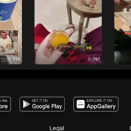
716
797
JACO, Live, PK, Live Streaming, Gift, Game,
Legal