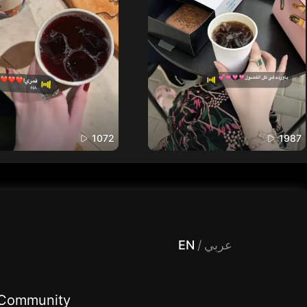
1072
1987
 Entertainment, filters , Audio , effects , guests , donation,مساحة,صوت,ترفيه,العاب,هدايا,بث مباشر ,تحديات,مباشر,جاكو,موسيقى,دعم بث
EN
/
عربي
Community