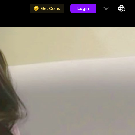
Get Coins
Login