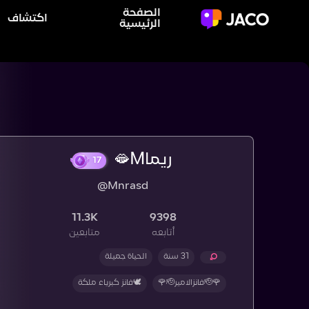
الصفحة
اكتشاف
الرئيسية
ريما🫦M
@Mnrasd
17
11.3K
9398
أتابعه
متابعين
31 سنة
‏الحياة جميلة
🌹🫡فانزالامير🫡🌹
🕊️فانز كبرياء ملكة