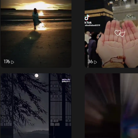
176
36