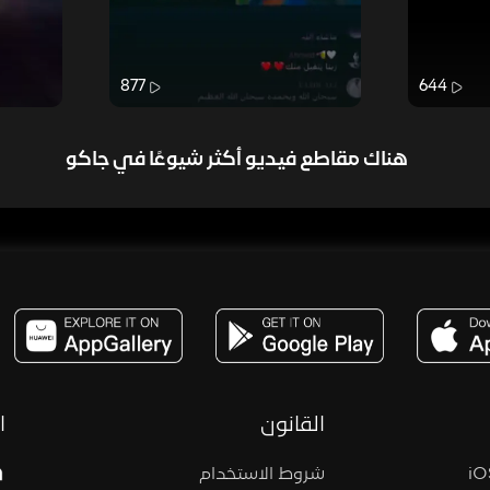
877
644
هناك مقاطع فيديو أكثر شيوعًا في جاكو
مساحة,صوت,ترفيه,العاب,هدايا,بث مباشر ,تحديات,مباشر,جاكو,موسيقى,دعم بث
القانون
ا
شروط الاستخدام