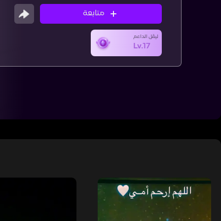
متابعة
ليڤل الداعم
Lv.17