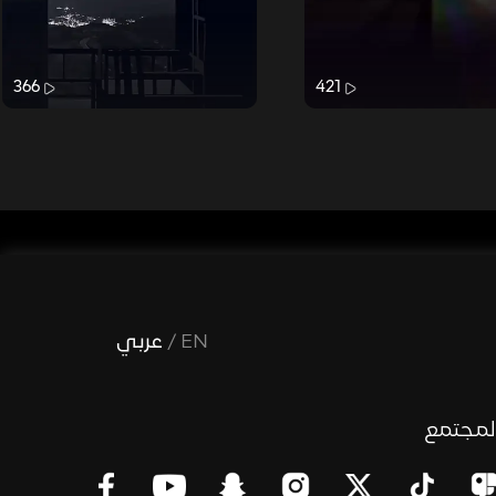
366
421
EN
/
عربي
لمجتمع