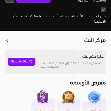
المُتابعون
المتابعون
قال النبيُّ صل الله عليه وسلم لأصحابه: إنما بُعثتُ لأتمم مكارم
الأخلاق!
مركز البث
خلنا نشوفك
خلنا نشوفك
سيتم إشعار صانع المحتوى بجميع طلبات البث
وسيقوم البث.
معرض الأوسمة
المستوى 36
الداعم
صانع المحتوى