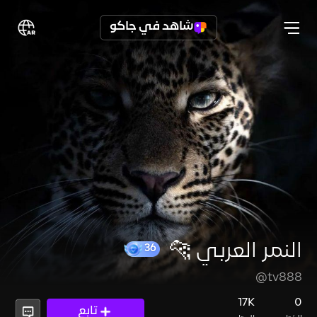
شاهد في جاكو
النمر العربي 🐆
@tv888
36
17K
0
تابع