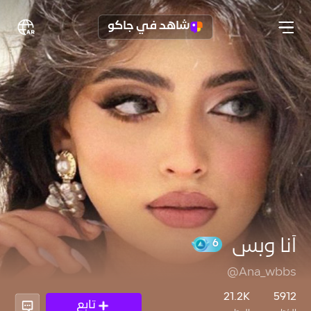
شاهد في جاكو
أنا وبس
@Ana_wbbs
6
21.2K
5912
تابع