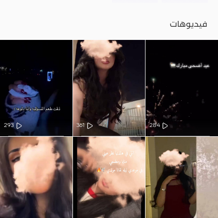
فيديوهات
293
361
284