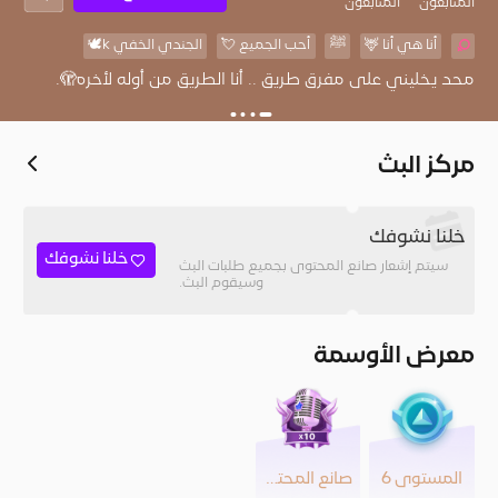
المُتابعون
المتابعون
أنا هي أنا 🦌
ﷺ
أحب الجميع 💘
الجندي الخفي k🕊️
محد يخليني على مفرق طريق .. أنا الطريق من أوله لأخره🫣.
مركز البث
خلنا نشوفك
خلنا نشوفك
سيتم إشعار صانع المحتوى بجميع طلبات البث
وسيقوم البث.
معرض الأوسمة
المستوى 6
صانع المحتوى