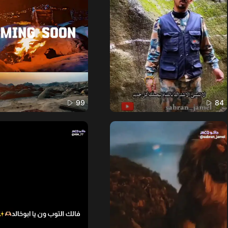
99
84