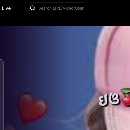
 Live
Search LIVE/Video/User
24