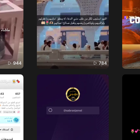
944
784