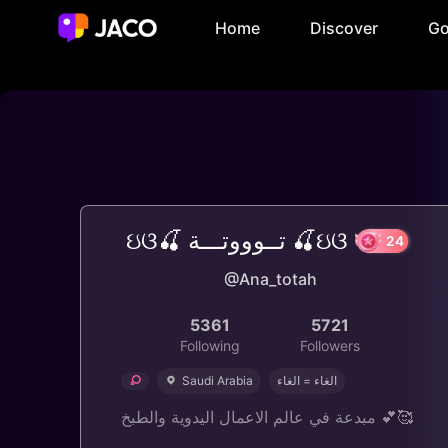
Home
Discover
Go
ઇଓ🍒 تــوووتـــة 🍒ઇଓ
@Ana_totah
5361
5721
Following
Followers
Saudi Arabia
الغاء = الغاء
مبدعة في عالم الاعمال اليدوية والطبخ 💕🥰