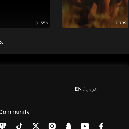
556
739
p.
 Entertainment, filters , Audio , effects , guests , donation,مساحة,صوت,ترفيه,العاب,هدايا,بث مباشر ,تحديات,مباشر,جاكو,موسيقى,دعم بث
EN
/
عربي
Community