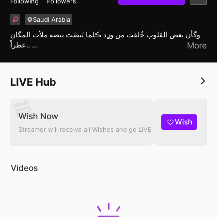
Following
Followers
Saudi Arabia
وگأن بعض القلوب ﺧُلقت من وࢪد ڪلما نَبضَت نبضه ملأت المگان
عطراً..
More
💚
LIVE Hub
Wish Now
Wish
Streamer will receive all Wishes and go LIVE
Videos