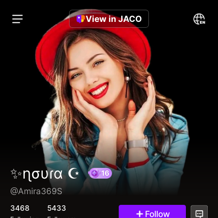
View in JACO
✨ɳσυɾα ☪︎
@Amira369S
16
3468
5433
Follow