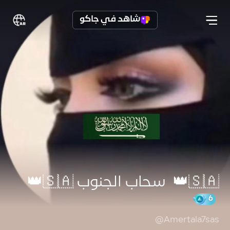
شاهد في جاكو
@Amertala7sas