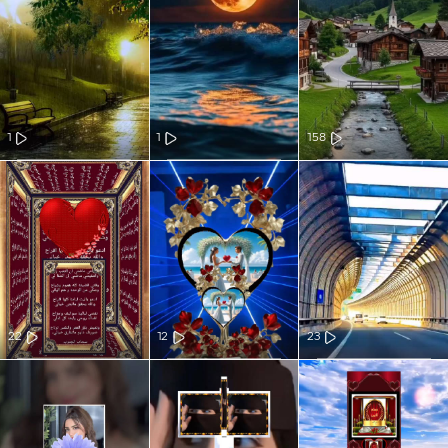
1
1
158
22
12
23