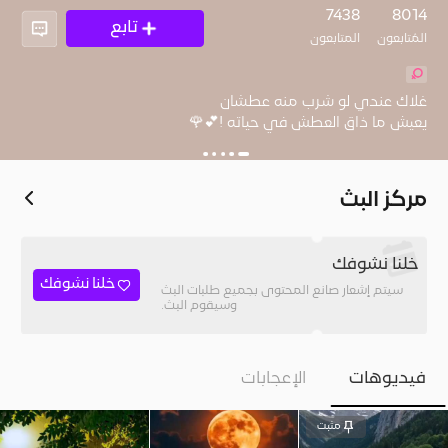
7438
8014
تابع
المُتابعون
المتابعون
يعيش ما ذاق العطش في حياته !💕🌹
مركز البث
خلنا نشوفك
خلنا نشوفك
سيتم إشعار صانع المحتوى بجميع طلبات البث
وسيقوم البث.
فيديوهات
الإعجابات
مثبت