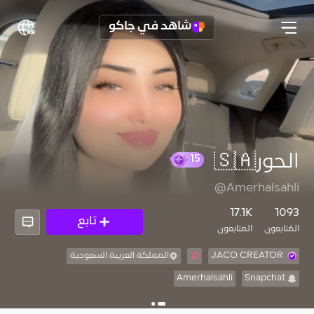
شاهد في جاكو
الحور🇸🇦
15
@Amerhalsahli
17.1K
1093
تابع
المُتابعون
المتابعون
JACO CREATOR
المملكة العربية السعودية
Amerhalsahli
Snapchat