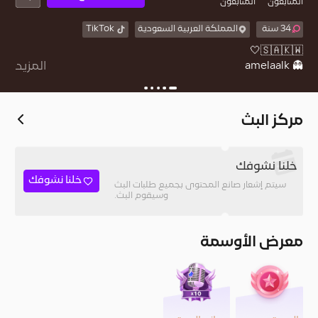
المُتابعون
المتابعون
34 سنة
المملكة العربية السعودية
TikTok
👻 amelaalk
المزيد
مركز البث
خلنا نشوفك
خلنا نشوفك
سيتم إشعار صانع المحتوى بجميع طلبات البث
وسيقوم البث.
معرض الأوسمة