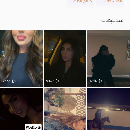
المستوى 20
صانع المحتوى
فيديوهات
9585
8607
19.4K