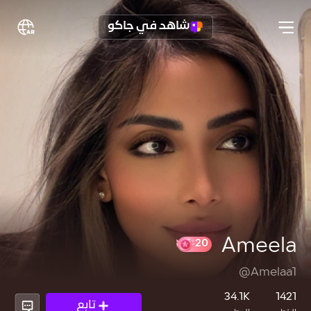
شاهد في جاكو
Ameela
@Amelaa1
20
34.1K
1421
تابع