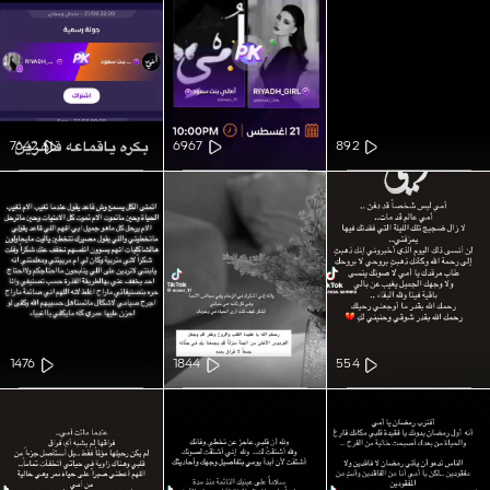
7642
6967
892
1476
1844
554