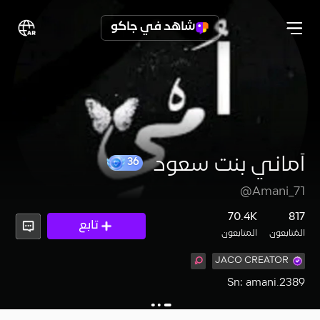
شاهد في جاكو
أماني بنت سعود
36
@Amani_71
70.4K
817
تابع
المُتابعون
المتابعون
JACO CREATOR
Sn: amani.2389