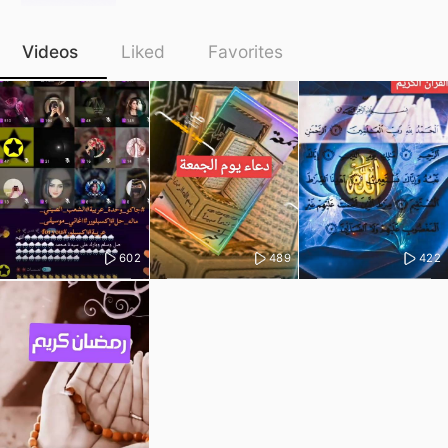
Videos
Liked
Favorites
602
489
422