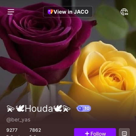
View in JACO
💫🕊Houda🕊💫
@ber_yas
10
9277
7862
Follow