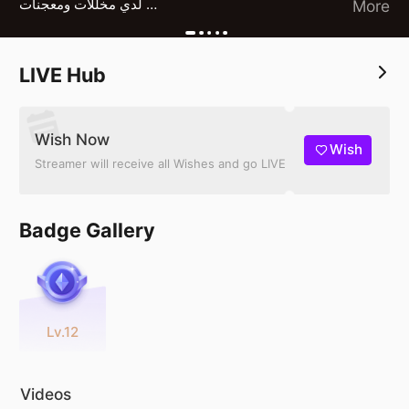
لدي مخللات ومعجنات
More
مفرزنات للطلب تواصل معي خاص
0504651572
LIVE Hub
Wish Now
Wish
Streamer will receive all Wishes and go LIVE
Badge Gallery
Lv.12
Videos