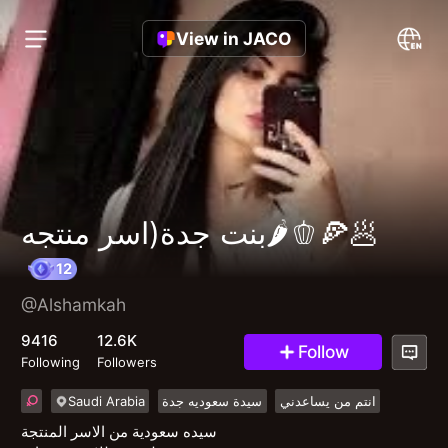
View in JACO
بنت جدة(اسر منتجه🌶️🫑🍕🥟
@Alshamkah
12
9416
12.6K
Follow
Following
Followers
Saudi Arabia
سيدة سعوديه جدة
انتم من يساعدني
سيده سعودية من الاسر المنتجة