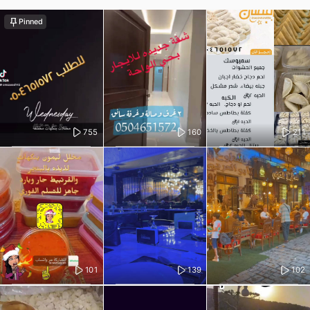
Pinned
755
160
211
101
139
102