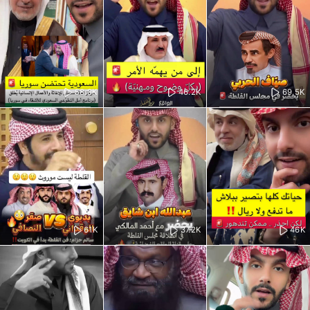
58.8K
46.2K
69.5K
61K
37.2K
46K