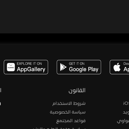
مساحة,صوت,ترفيه,العاب,هدايا,بث مباشر ,تحديات,مباشر,جاكو,موسيقى,دعم بث
القانون
ا
شروط الاستخدام
يد
سياسة الخصوصية
هواوي
قواعد المجتمع