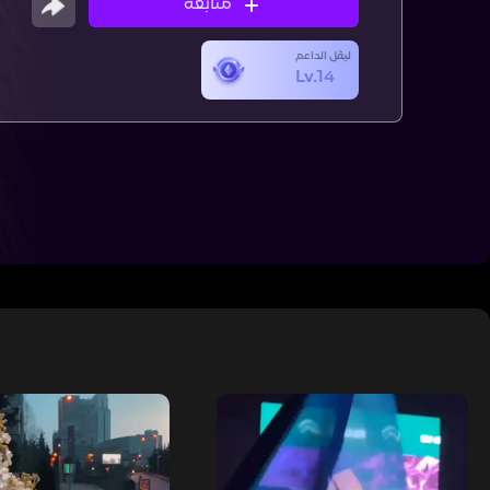
متابعة
ليڤل الداعم
Lv.14