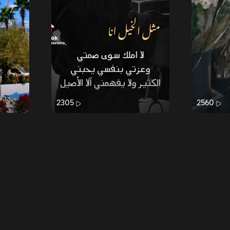
2305
2560