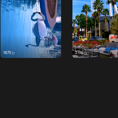
1875
2196