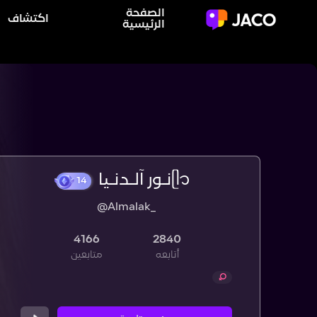
الصفحة
اكتشاف
الرئيسية
ᥫ᭡ ‎نـور آلـدنـيا
@Almalak_
14
4166
2840
أتابعه
متابعين