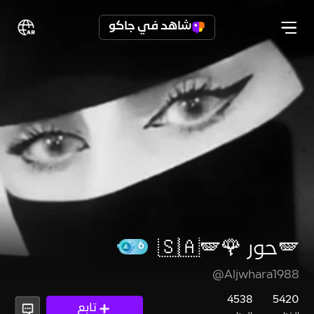
شاهد في جاكو
🪽حور 🌹🇸🇦🪽
@Aljwhara1988
6
4538
5420
تابع