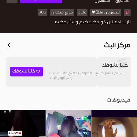
المُتابعون
المتابعون
اضيفوني 🙏🏻❤️
علياء
صانع محتوى
305
يارب اجعلني ذو حظ عظيم وشأن عظيم
مركز البث
خلنا نشوفك
خلنا نشوفك
سيتم إشعار صانع المحتوى بجميع طلبات البث
وسيقوم البث.
فيديوهات