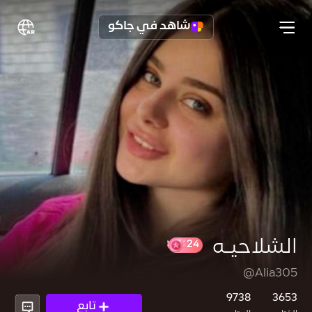
شاهد في جاكو
الشلاحيـه
@Alia305
24
9738
3653
تابع