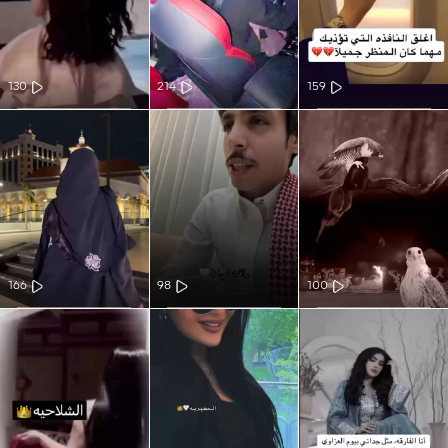
130
214
159
166
98
100