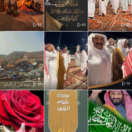
68
43
33
36
34
14