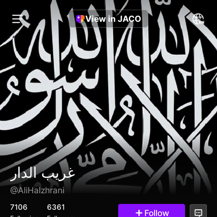
View in JACO
‏غريب ‏الدار
@AliHalzhrani
7106
6361
Follow