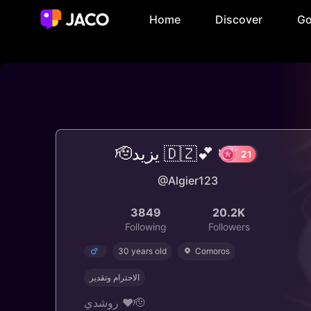
Home
Discover
Go
🫡يزيد 🇩🇿💕
21
@Algier123
3849
20.2K
Following
Followers
30 years old
Comoros
الاحترام وتقدير
روشدي ❤️🫡