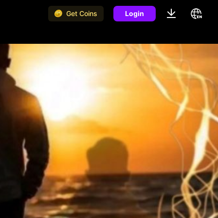
Get Coins
Login