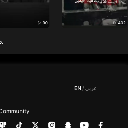
90
402
p.
 Entertainment, filters , Audio , effects , guests , donation,مساحة,صوت,ترفيه,العاب,هدايا,بث مباشر ,تحديات,مباشر,جاكو,موسيقى,دعم بث
EN
/
عربي
Community