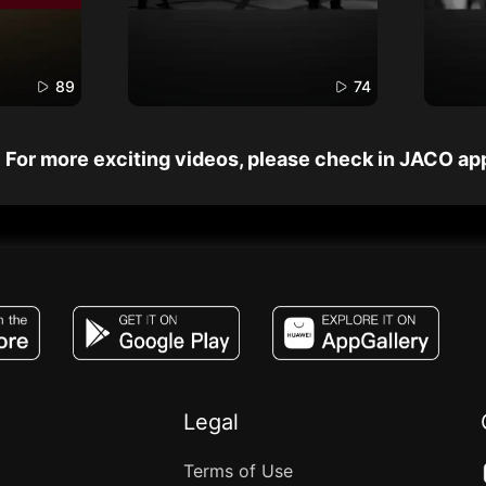
89
74
For more exciting videos, please check in JACO ap
JACO, Live, PK, Live Streaming, Gift, Game,
Legal
Terms of Use