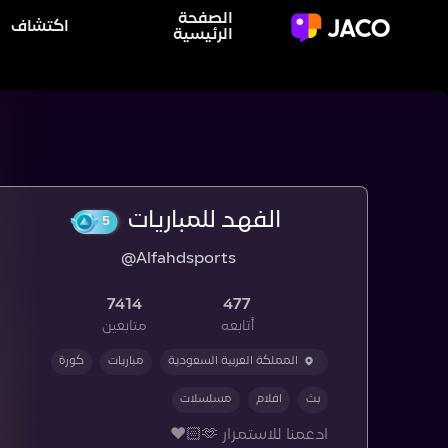
الصفحة
اكتشاف
الرئيسية
الفهد للمباريات
5
@Alfahdsports
7414
477
أتابعه
متابعين
المملكة العربية السعودية
مباريات
كورة
بث
افلام
مسلسلات
ادعمنا للاستمرار 🫶🏻❤️