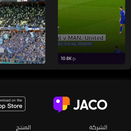
10.8K
JACO, Live, PK, Live Streaming, Gift, Game, Entertainment, filters , Audio , effects , guests , donation,
الشركة
المنتج