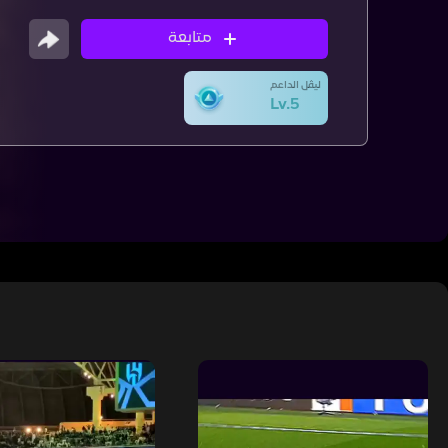
متابعة
ليڤل الداعم
Lv.5