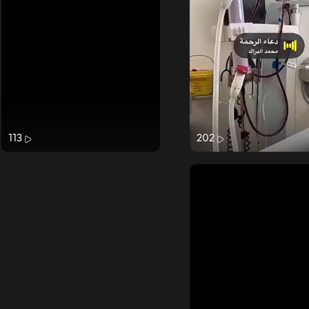
113
202