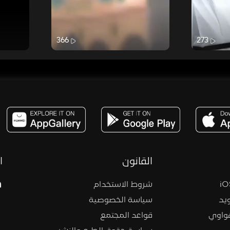
366
273
مساحة,صوت,ترفيه,العاب,هدايا,بث مباشر ,تحديات,مباشر,جاكو,موسيقى,دعم بث
القانون
ا
شروط الاستخدام
يد
سياسة الخصوصية
هواوي
قواعد المجتمع