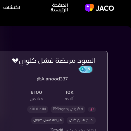
الصفحة
اكتشاف
الرئيسية
العنود مريضة فشل كلوي💔
@Alanood337
8100
10K
أتابعه
متابعين
اذكروني بدعوة🤲🏻
لااله الا الله
احتاج متبرع كلى
مريضة فشل كلوي
احتاج متبرع كلى❤️🤲🏻