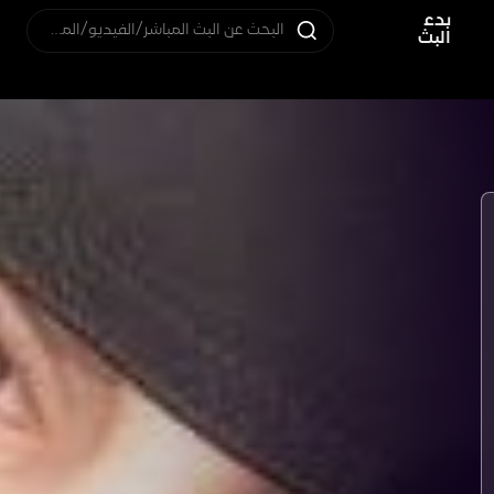
بدء
البحث عن البث المباشر/الفيديو/المستخدم
البث