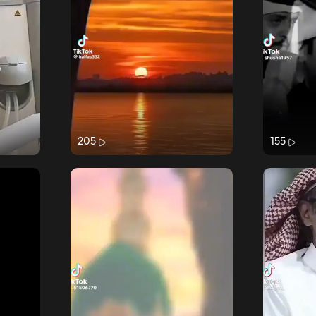
205
155