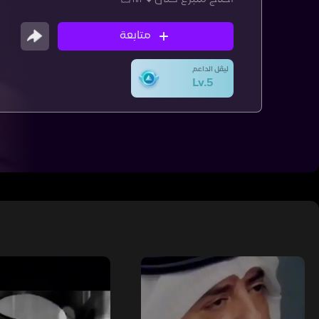
متابعة
ليڤل الداعم
Lv.5