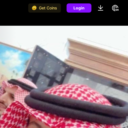
Get Coins
Login