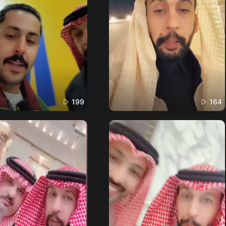
199
164