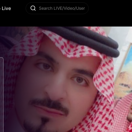
 Live
Search LIVE/Video/User