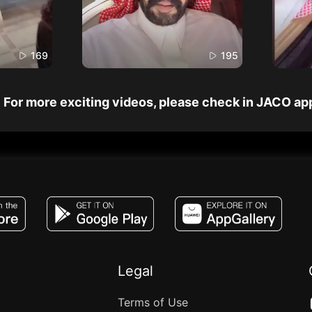
169
195
For more exciting videos, please check in JACO ap
JACO, Live, PK, Live Streaming, Gift, Game,
Legal
Terms of Use