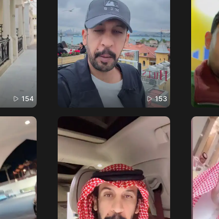
154
153