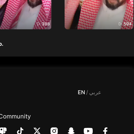
398
594
p.
 Entertainment, filters , Audio , effects , guests , donation,مساحة,صوت,ترفيه,العاب,هدايا,بث مباشر ,تحديات,مباشر,جاكو,موسيقى,دعم بث
EN
/
عربي
Community