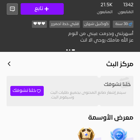
21.5K
1342
تابع
المُتابعون
المتابعون
36 سنة
كوكتيل شريان
قلبي خط احمررر
❤️❤️❤️
عز الله ماملك روحي الا انتَ
مركز البث
خلنا نشوفك
خلنا نشوفك
سيتم إشعار صانع المحتوى بجميع طلبات البث
وسيقوم البث.
معرض الأوسمة