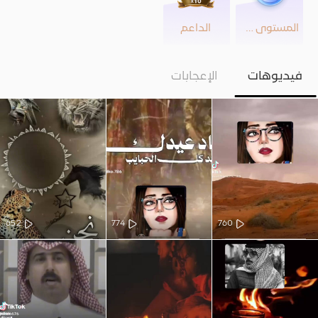
المستوى 38
الداعم
فيديوهات
الإعجابات
652
774
760