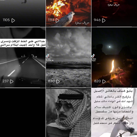
1105
1113
946
237
830
820