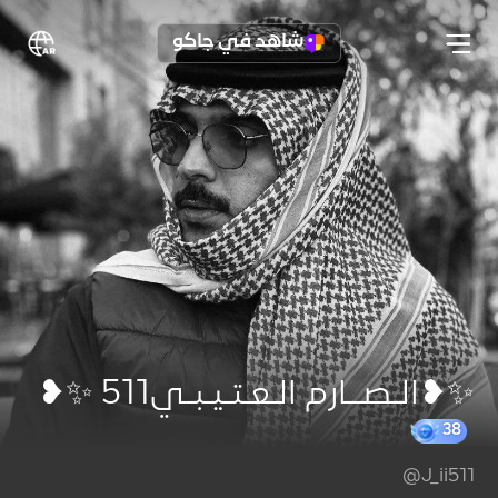
شاهد في جاكو
✨❥الـصــارم الـعـتـيـبـي511 ✨❥
@J_ii511