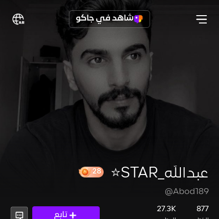
شاهد في جاكو
عبدالله_STAR⭐️
@Abod189
28
27.3K
877
تابع