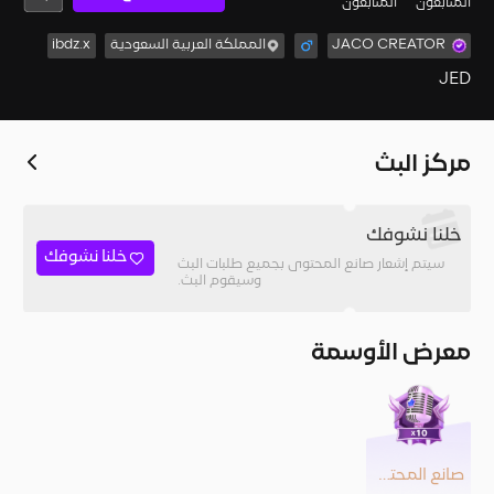
المُتابعون
المتابعون
JACO CREATOR
المملكة العربية السعودية
ibdz.x
JED
مركز البث
خلنا نشوفك
خلنا نشوفك
سيتم إشعار صانع المحتوى بجميع طلبات البث
وسيقوم البث.
معرض الأوسمة
صانع المحتوى