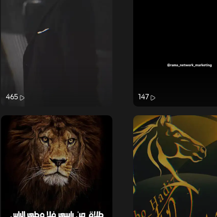
465
147