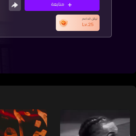
متابعة
ليڤل الداعم
Lv.25