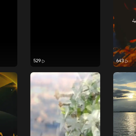
529
643