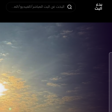
بدء
البحث عن البث المباشر/الفيديو/المستخدم
البث