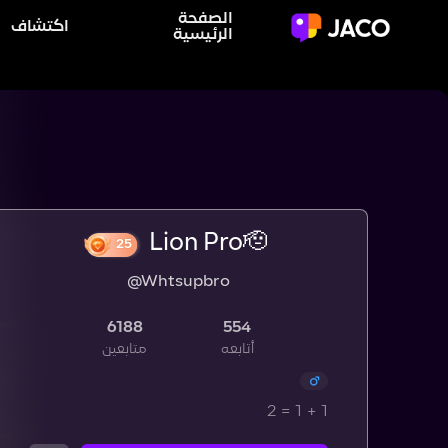
الصفحة
اكتشاف
الرئيسية
Lion Pro🫡
@Whtsupbro
25
6188
554
أتابعه
متابعين
1 + 1 = 2