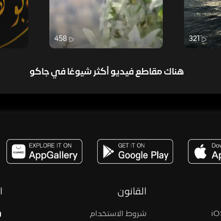
458
321
هناك مقاطع فيديو أكثر شيوعًا في جاكو
مساحة,صوت,ترفيه,العاب,هدايا,بث مباشر ,تحديات,مباشر,جاكو,موسيقى,دعم بث
القانون
ا
شروط الاستخدام