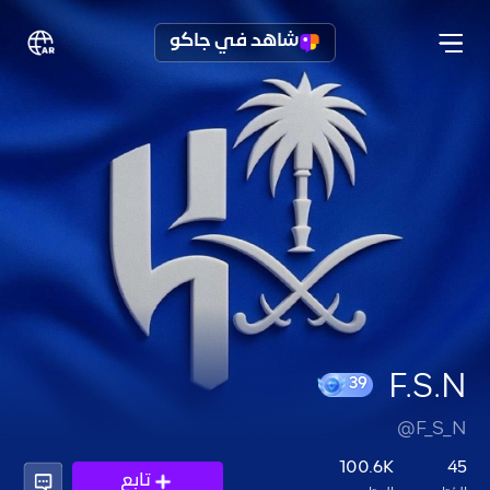
شاهد في جاكو
F.S.N
@F_S_N
39
100.6K
45
تابع