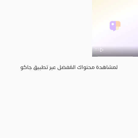
111
لمشاهدة محتواك المُفضل عبر تطبيق جاكو
JACO, Live, PK, Live Streaming, Gift, Game, Entertainment, filters , Audio , effects , guests , donation,مساحة,صوت,ترفيه,العاب,هدايا,بث م