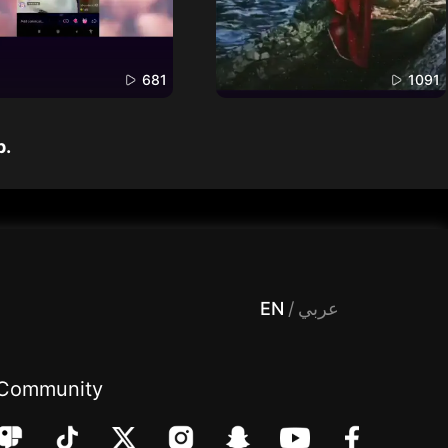
681
1091
p.
 Entertainment, filters , Audio , effects , guests , donation,مساحة,صوت,ترفيه,العاب,هدايا,بث مباشر ,تحديات,مباشر,جاكو,موسيقى,دعم بث
EN
/
عربي
Community