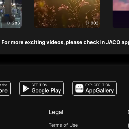
283
902
For more exciting videos, please check in JACO ap
JACO, Live, PK, Live Streaming, Gift, Game,
Legal
Terms of Use