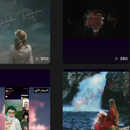
950
380