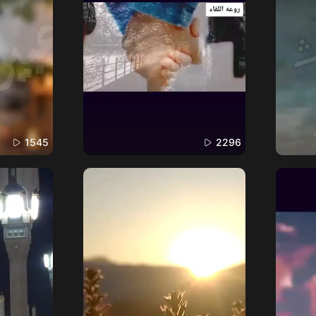
1545
2296