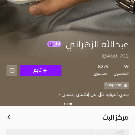
عبدالله الزهراني
@Abd_702
8279
49
تابع
18
المُتابعون
المتابعون
Snapchat
وفي النهاية كل من إكتفى إختفى •
مركز البث