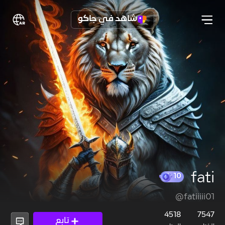
شاهد في جاكو
fati
@fatiiiii01
10
4518
7547
تابع