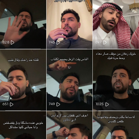
828
745
697
651
749
1025