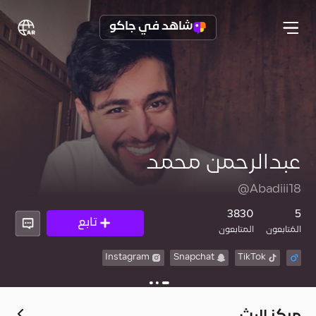
شاهد في جاكو
عبدالرحمن محمد
@Abadiii18
3830
5
تابع
المُتابعون
المتابعون
Instagram
Snapchat
TikTok