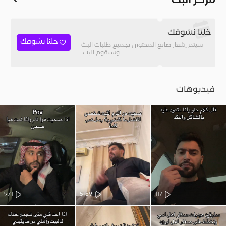
مركز البث
خلنا نشوفك
خلنا نشوفك
سيتم إشعار صانع المحتوى بجميع طلبات البث
وسيقوم البث.
فيديوهات
971
5159
117