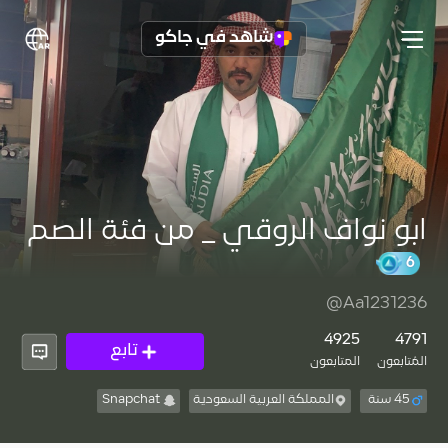
شاهد في جاكو
ابو نواف الروقي _ من فئة الصم
@Aa1231236
4925
4791
تابع
المُتابعون
المتابعون
45 سنة
المملكة العربية السعودية
Snapchat