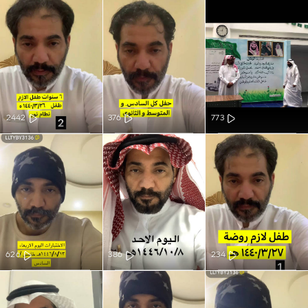
2442
376
773
626
386
234