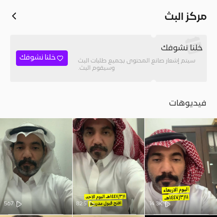
مركز البث
خلنا نشوفك
خلنا نشوفك
سيتم إشعار صانع المحتوى بجميع طلبات البث
وسيقوم البث.
فيديوهات
567
825
14.3K