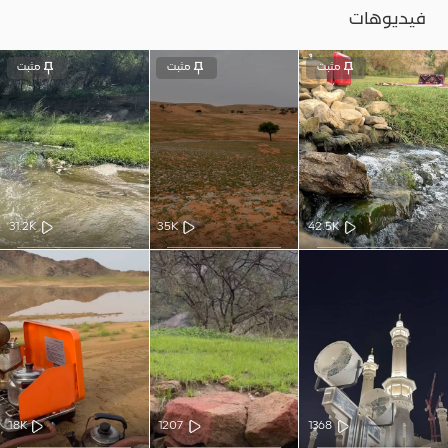
فيديوهات
مثبت
مثبت
مثبت
31.2K
35K
42.5K
18K
1207
1368