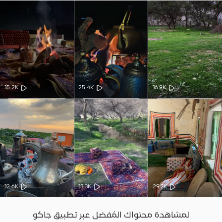
15.2K
25.4K
16.9K
12.6K
13.3K
29.7K
لمشاهدة محتواك المُفضل عبر تطبيق جاكو