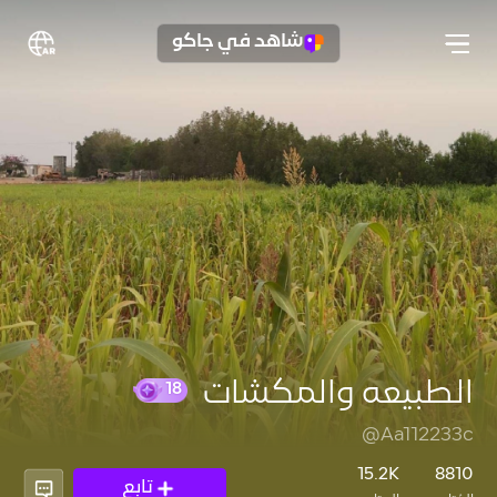
شاهد في جاكو
الطبيعه والمكشات
@Aa112233c
18
15.2K
8810
تابع