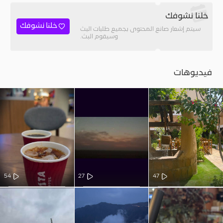
خلنا نشوفك
خلنا نشوفك
سيتم إشعار صانع المحتوى بجميع طلبات البث
وسيقوم البث.
فيديوهات
54
27
47