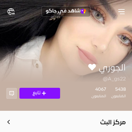
شاهد في جاكو
الجوري ♥️
@A_gs22
4067
5438
تابع
المُتابعون
المتابعون
مركز البث