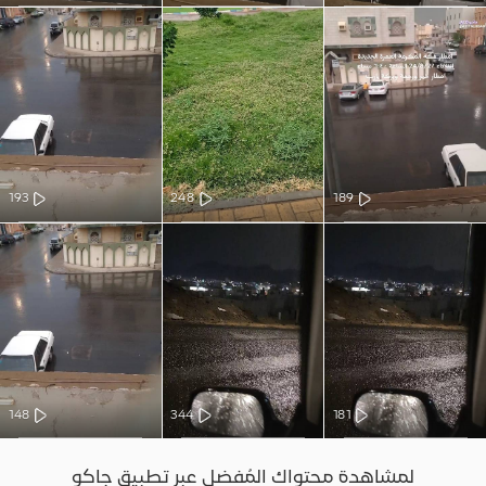
193
248
189
148
344
181
لمشاهدة محتواك المُفضل عبر تطبيق جاكو