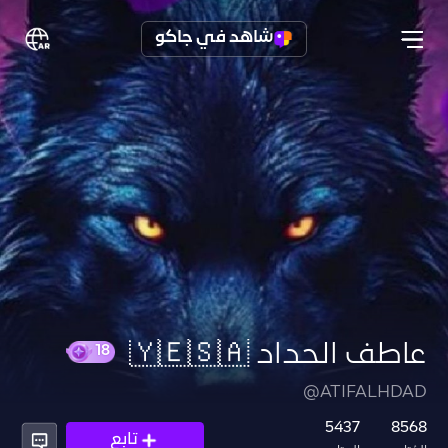
شاهد في جاكو
عاطف الحداد 🇾🇪🇸🇦
@ATIFALHDAD
18
5437
8568
تابع